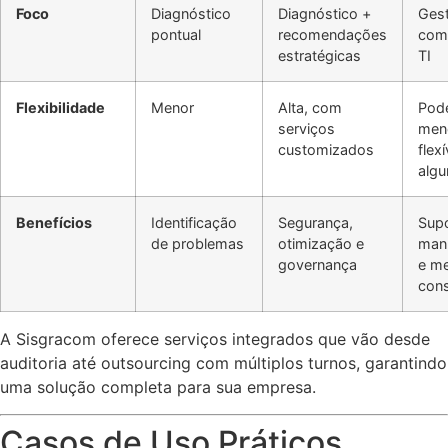
Foco
Diagnóstico
Diagnóstico +
Ges
pontual
recomendações
com
estratégicas
TI
Flexibilidade
Menor
Alta, com
Pode
serviços
men
customizados
flex
algu
Benefícios
Identificação
Segurança,
Supo
de problemas
otimização e
man
governança
e me
cons
A Sisgracom oferece serviços integrados que vão desde
auditoria até outsourcing com múltiplos turnos, garantindo
uma solução completa para sua empresa.
Casos de Uso Práticos