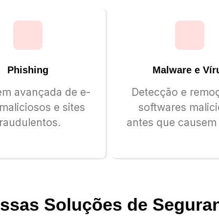
Phishing
Malware e Vír
gem avançada de e-
Detecção e remo
maliciosos e sites
softwares malic
fraudulentos.
antes que causem
ssas Soluções de Segura