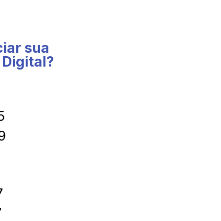
ciar sua
Digital?
5
9
7
7