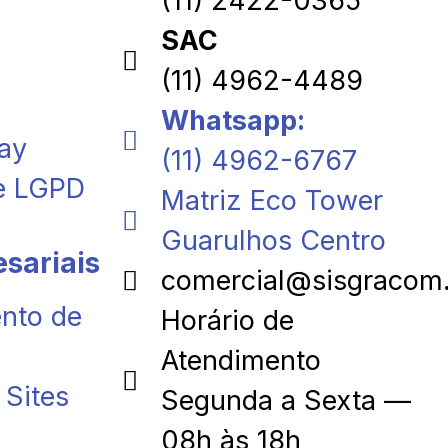
(11) 2422-0365
SAC
(11) 4962-4489
Whatsapp:
ay
(11) 4962-6767
e LGPD
Matriz Eco Tower
Guarulhos Centro
sariais
comercial@sisgracom
nto de
Horário de
Atendimento
Sites
Segunda a Sexta —
08h às 18h