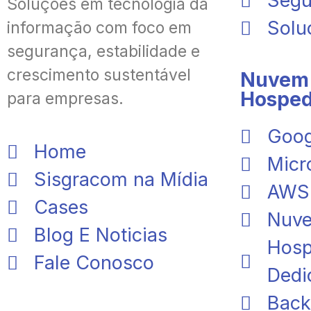
Segu
Soluções em tecnologia da
Solu
informação com foco em
segurança, estabilidade e
crescimento sustentável
Nuvem 
Hospe
para empresas.
Goog
Home
Micr
Sisgracom na Mídia
AWS
Cases
Nuve
Blog E Noticias
Hos
Fale Conosco
Dedi
Back