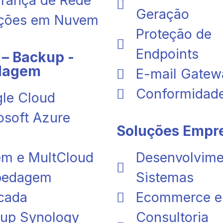
rança de Rede
Geração
ções em Nuvem
Proteção de
Endpoints
– Backup -
dagem
E-mail Gatew
Conformidad
le Cloud
osoft Azure
Soluções Empre
m e MultCloud
Desenvolvime
pedagem
Sistemas
cada
Ecommerce e 
up Synology
Consultoria