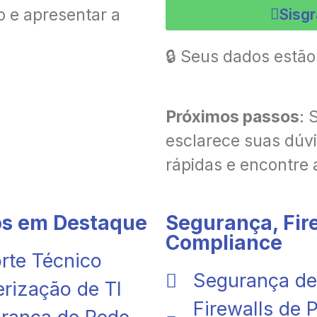
o e apresentar a
Sisg
🔒 Seus dados estã
Próximos passos
: 
esclarece suas dúv
rápidas e encontre
os em Destaque
Segurança, Fire
Compliance
rte Técnico
Segurança de
erização de TI
Firewalls de 