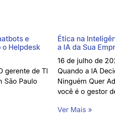
atbots e
Ética na Inteligê
 o Helpdesk
a IA da Sua Emp
16 de julho de 2
 gerente de TI
Quando a IA Deci
m São Paulo
Ninguém Quer Adm
você é o gestor d
Ver Mais »