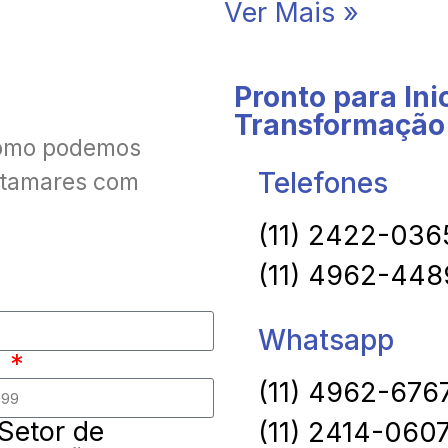
Ver Mais »
Pronto para Ini
Transformação 
como podemos
Telefones
atamares com
(11) 2422-036
(11) 4962-448
Whatsapp
e
(11) 4962-676
Setor de
(11) 2414-060