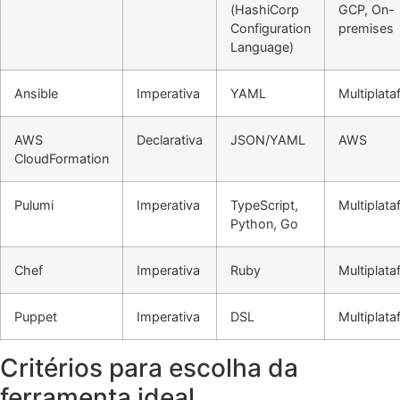
(HashiCorp
GCP, On-
Configuration
premises
Language)
Ansible
Imperativa
YAML
Multiplat
AWS
Declarativa
JSON/YAML
AWS
CloudFormation
Pulumi
Imperativa
TypeScript,
Multiplat
Python, Go
Chef
Imperativa
Ruby
Multiplat
Puppet
Imperativa
DSL
Multiplat
Critérios para escolha da
ferramenta ideal